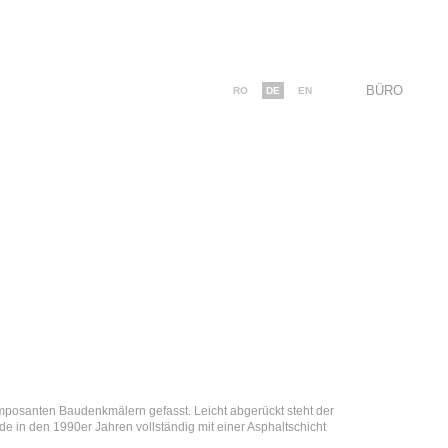
BÜRO
RO
DE
EN
n imposanten Baudenkmälern gefasst. Leicht abgerückt steht der
de in den 1990er Jahren vollständig mit einer Asphaltschicht