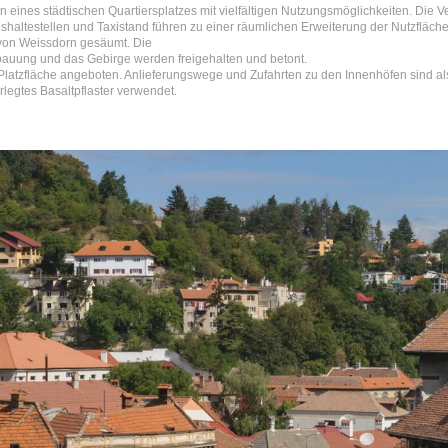
en eines städtischen Quartiersplatzes mit vielfältigen Nutzungsmöglichkeiten. Di
shaltestellen und Taxistand führen zu einer räumlichen Erweiterung der Nutzfläch
 von Weissdorn gesäumt. Die
Bebauung und das Gebirge werden freigehalten und betont.
atzfläche angeboten. Anlieferungswege und Zufahrten zu den Innenhöfen sind als 
legtes Basaltpflaster verwendet.