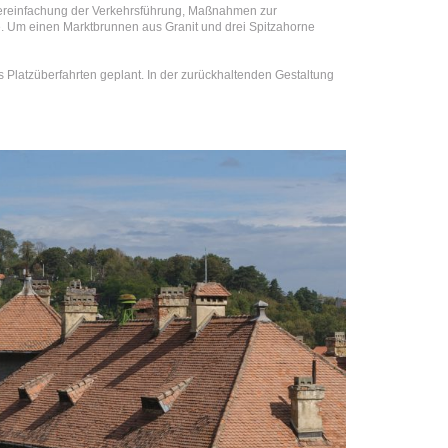
e Vereinfachung der Verkehrsführung, Maßnahmen zur
e. Um einen Marktbrunnen aus Granit und drei Spitzahorne
Platzüberfahrten geplant. In der zurückhaltenden Gestaltung