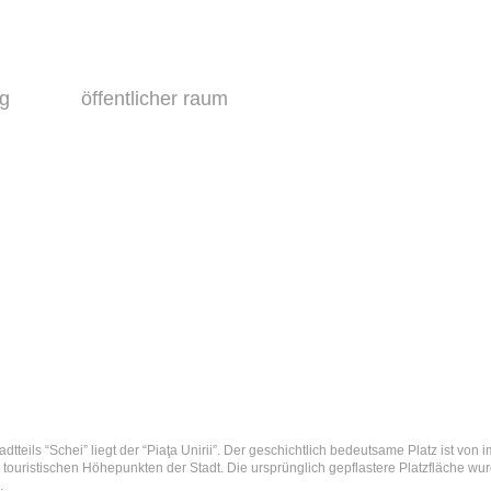
ng
öffentlicher raum
dtteils “Schei” liegt der “Piaţa Unirii”. Der geschichtlich bedeutsame Platz ist vo
 touristischen Höhepunkten der Stadt. Die ursprünglich gepflastere Platzfläche wur
.