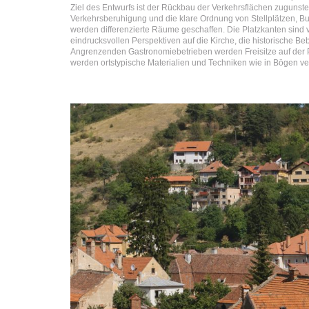
Ziel des Entwurfs ist der Rückbau der Verkehrsflächen zugunst
Verkehrsberuhigung und die klare Ordnung von Stellplätzen, Bu
werden differenzierte Räume geschaffen. Die Platzkanten sind
eindrucksvollen Perspektiven auf die Kirche, die historische 
Angrenzenden Gastronomiebetrieben werden Freisitze auf der Pl
werden ortstypische Materialien und Techniken wie in Bögen ver