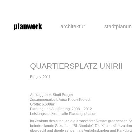
architektur
stadtplanu
QUARTIERSPLATZ UNIRII
Brașov. 2011
Auftraggeber: Stadt Braşov
Zusammenarbeit: Aqua Prociv Proiect
Größe: 6.600m²
Planung und Ausführung: 2008 – 2012
Leistungsspektrum: alle Planungsphasen
Im Zentrum des alten, an die Kronstädter Altstadt grenzenden Sta
beindruckende Sakralbau “Sf. Nicolaie”. Die Kirche zählt zu den
überdeckt und diente seitdem als Verkehrsknoten und Parkplatz