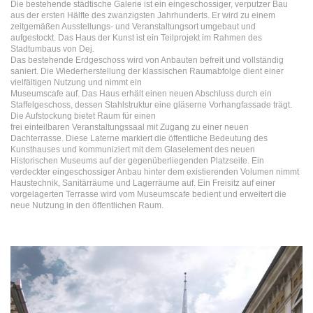
Die bestehende städtische Galerie ist ein eingeschossiger, verputzer Bau
aus der ersten Hälfte des zwanzigsten Jahrhunderts. Er wird zu einem
zeitgemäßen Ausstellungs- und Veranstaltungsort umgebaut und
aufgestockt. Das Haus der Kunst ist ein Teilprojekt im Rahmen des
Stadtumbaus von Dej.
Das bestehende Erdgeschoss wird von Anbauten befreit und vollständig
saniert. Die Wiederherstellung der klassischen Raumabfolge dient einer
vielfältigen Nutzung und nimmt ein
Museumscafe auf. Das Haus erhält einen neuen Abschluss durch ein
Staffelgeschoss, dessen Stahlstruktur eine gläserne Vorhangfassade trägt.
Die Aufstockung bietet Raum für einen
frei einteilbaren Veranstaltungssaal mit Zugang zu einer neuen
Dachterrasse. Diese Laterne markiert die öffentliche Bedeutung des
Kunsthauses und kommuniziert mit dem Glaselement des neuen
Historischen Museums auf der gegenüberliegenden Platzseite. Ein
verdeckter eingeschossiger Anbau hinter dem existierenden Volumen nimmt
Haustechnik, Sanitärräume und Lagerräume auf. Ein Freisitz auf einer
vorgelagerten Terrasse wird vom Museumscafe bedient und erweitert die
neue Nutzung in den öffentlichen Raum.