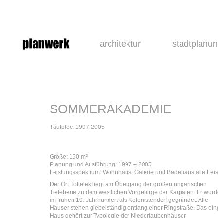
architektur
stadtplanu
SOMMERAKADEMIE
Tăutelec. 1997-2005
Größe: 150 m²
Planung und Ausführung: 1997 – 2005
Leistungsspektrum: Wohnhaus, Galerie und Badehaus alle Lei
Der Ort Tóttelek liegt am Übergang der großen ungarischen
Tiefebene zu dem westlichen Vorgebirge der Karpaten. Er wurd
im frühen 19. Jahrhundert als Kolonistendorf gegründet. Alle
Häuser stehen giebelständig entlang einer Ringstraße. Das ei
Haus gehört zur Typologie der Niederlaubenhäuser