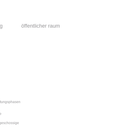
ng
öffentlicher raum
stungsphasen
e
ngeschossige