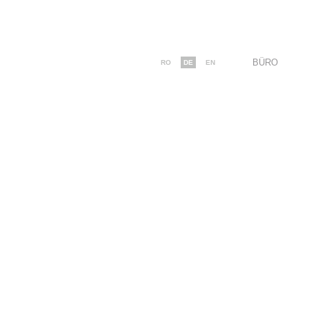
BÜRO
RO
DE
EN