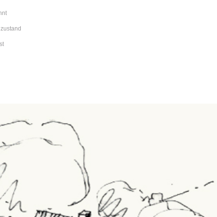
hnt
lzustand
st