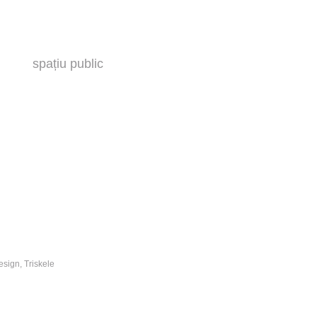
spațiu public
esign, Triskele