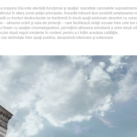
 a oraşului Dej este afectată funcţional şi spaţial: suprafeţe carosabile supradimensi
ficului în afara zonei pieţei principale. Această măsură face posibilă amplasarea me
adă cu fronturi destructurate se tranformă în două spaţii pietonale atractive cu carac
ale – atriumul scării şi sala de proiecţii – care facilitează relaţii vizuale între cele trei
i foaier cu spaţiile cinematografului, permiţînd utilizarea simultană a celor două clăd
izie după reguli existente în context, pentru a-i întări acestuia calităţile.
lar delimitate între spaţii publice, deopotrivă interioare şi exterioare.