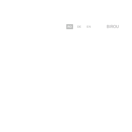
BIROU
RO
DE
EN