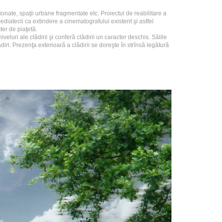
onate, spaţii urbane fragmentate etc. Proiectul de reabilitare a
diatecii ca extindere a cinematografului existent şi astfel
ter de piaţetă.
 niveluri ale clădirii şi conferă clădirii un caracter deschis. Sălile
iri. Prezenţa exterioară a clădirii se doreşte în strînsă legătură