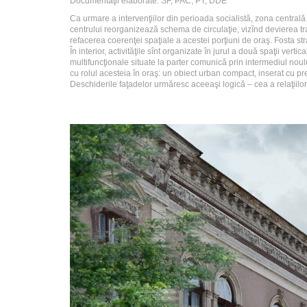
Documentaţii elaborate: SF, PAC, PT, DDE
Ca urmare a intervenţiilor din perioada socialistă, zona centrală
centrului reorganizează schema de circulaţie, vizînd devierea tra
refacerea coerenţei spaţiale a acestei porţiuni de oraş. Fosta str
În interior, activităţile sînt organizate în jurul a două spaţii vertic
multifuncţionale situate la parter comunică prin intermediul noulu
cu rolul acesteia în oraş: un obiect urban compact, inserat cu prec
Deschiderile faţadelor urmăresc aceeaşi logică – cea a relaţiilor c