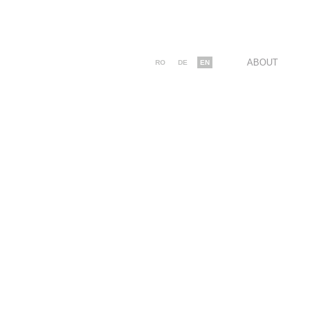
ABOUT
RO
DE
EN