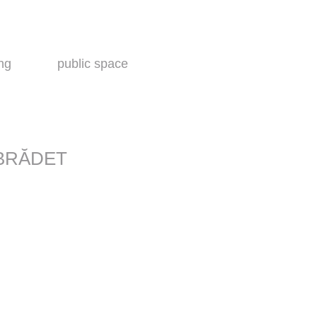
ing
public space
BRĂDET