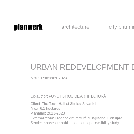
architecture
city plann
URBAN REDEVELOPMENT 
Șimleu Silvaniei. 2023
Co-author: PUNCT BIROU DE ARHITECTURĂ
Client: The Town Hall of Șimleu Silvaniei
Area: 6,1 hectares
Planning: 2021-2023
External team: Prodeco Arhitectură și Inginerie, Consipro
Service phases: rehabilitation concept, feasibility study