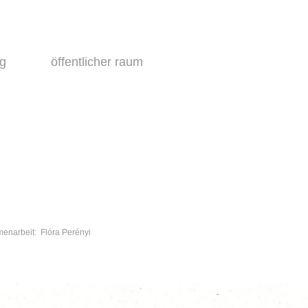
ng
öffentlicher raum
enarbeit: Flóra Perényi