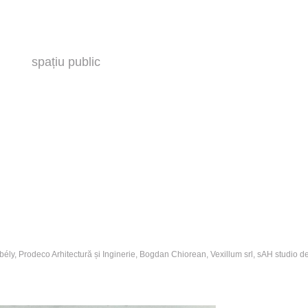
spațiu public
bély, Prodeco Arhitectură și Inginerie, Bogdan Chiorean, Vexillum srl, sAH studio d