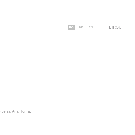
BIROU
RO
DE
EN
e peisaj Ana Horhat