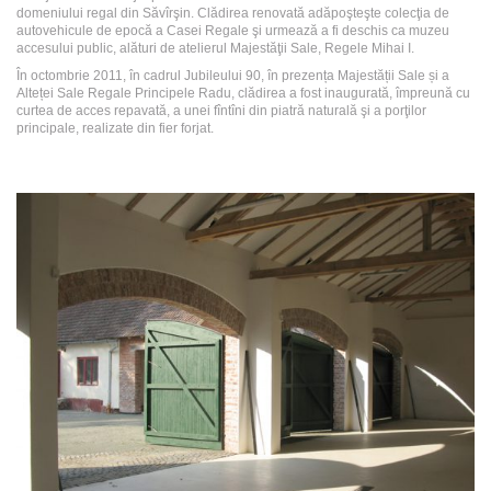
domeniului regal din Săvîrşin. Clădirea renovată adăpoşteşte colecţia de
autovehicule de epocă a Casei Regale şi urmează a fi deschis ca muzeu
accesului public, alături de atelierul Majestăţii Sale, Regele Mihai I.
În octombrie 2011, în cadrul Jubileului 90, în prezența Majestății Sale și a
Alteței Sale Regale Principele Radu, clădirea a fost inaugurată, împreună cu
curtea de acces repavată, a unei fîntîni din piatră naturală şi a porţilor
principale, realizate din fier forjat.