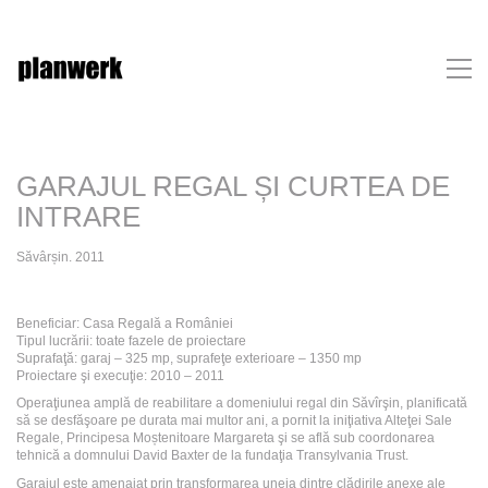
GARAJUL REGAL ȘI CURTEA DE
INTRARE
Săvârșin. 2011
Beneficiar: Casa Regală a României
Tipul lucrării: toate fazele de proiectare
Suprafaţă: garaj – 325 mp, suprafeţe exterioare – 1350 mp
Proiectare şi execuţie: 2010 – 2011
Operaţiunea amplă de reabilitare a domeniului regal din Săvîrşin, planificată
să se desfăşoare pe durata mai multor ani, a pornit la iniţiativa Alteţei Sale
Regale, Principesa Moștenitoare Margareta şi se află sub coordonarea
tehnică a domnului David Baxter de la fundaţia Transylvania Trust.
Garajul este amenajat prin transformarea uneia dintre clădirile anexe ale