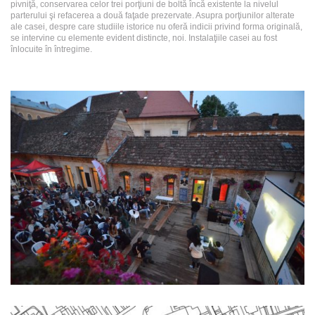
pivniţă, conservarea celor trei porţiuni de boltă încă existente la nivelul
parterului şi refacerea a două faţade prezervate. Asupra porţiunilor alterate
ale casei, despre care studiile istorice nu oferă indicii privind forma originală,
se intervine cu elemente evident distincte, noi. Instalaţiile casei au fost
înlocuite în întregime.