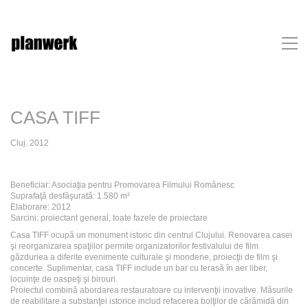
CASA TIFF
Cluj. 2012
Beneficiar: Asociaţia pentru Promovarea Filmului Românesc
Suprafaţă desfăşurată: 1.580 m²
Elaborare: 2012
Sarcini: proiectant general, toate fazele de proiectare
Casa TIFF ocupă un monument istoric din centrul Clujului. Renovarea casei
şi reorganizarea spaţiilor permite organizatorilor festivalului de film
găzduriea a diferite evenimente culturale şi mondene, proiecţii de film şi
concerte. Suplimentar, casa TIFF include un bar cu terasă în aer liber,
locuinţe de oaspeţi şi birouri.
Proiectul combină abordarea restauratoare cu intervenţii inovative. Măsurile
de reabilitare a substanţei istorice includ refacerea bolţilor de cărămidă din