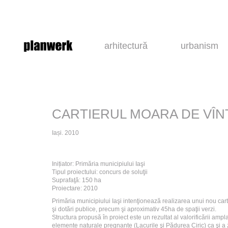
arhitectură
urbanism
CARTIERUL MOARA DE VÎN
Iași. 2010
Inițiator: Primăria municipiului Iaşi
Tipul proiectului: concurs de soluţii
Suprafaţă: 150 ha
Proiectare: 2010
Primăria municipiului Iaşi intenţionează realizarea unui nou cart
şi dotări publice, precum şi aproximativ 45ha de spaţii verzi.
Structura propusă în proiect este un rezultat al valorificării amp
elemente naturale pregnante (Lacurile şi Pădurea Ciric) ca şi a z