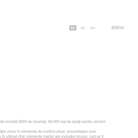
BIROU
RO
DE
EN
 să includă 5800 de locuinţe, 60.000 mp de spaţii pentru servicii
ităţile zonei în elemente de confort urban: proximitatea unor
n ultimul rînd, elemente-martor ale evoluţiei locului, cum ar fi