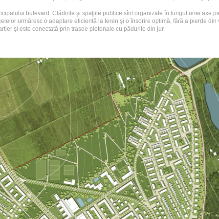
ncipalului bulevard. Clădirile şi spaţiile publice sînt organizate în lungul unei axe
lor urmăresc o adaptare eficientă la teren şi o însorire optimă, fără a pierde din veder
artier şi este conectată prin trasee pietonale cu pădurile din jur.