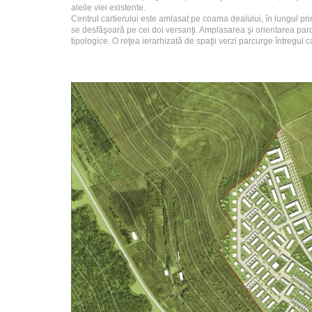
aleile viei existente.
Centrul cartierului este amlasat pe coama dealului, în lungul pri
se desfăşoară pe cei doi versanţi. Amplasarea şi orientarea parcele
tipologice. O reţea ierarhizată de spaţii verzi parcurge întregul c