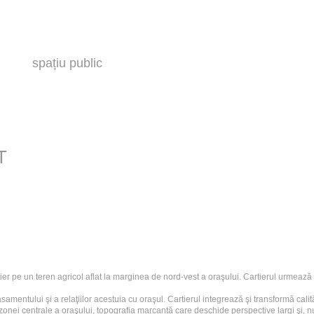
spațiu public
T
ier pe un teren agricol aflat la marginea de nord-vest a oraşului. Cartierul urmează
lasamentului şi a relaţiilor acestuia cu oraşul. Cartierul integrează şi transformă cal
onei centrale a oraşului, topografia marcantă care deschide perspective largi şi, nu î