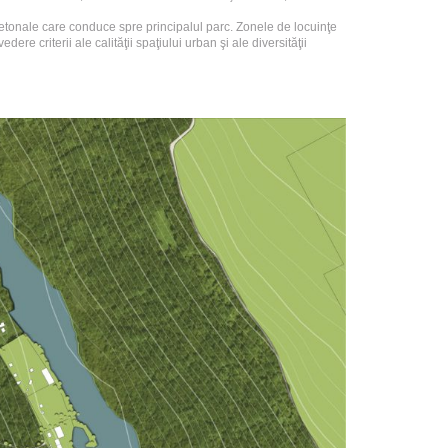
 pietonale care conduce spre principalul parc. Zonele de locuinţe
e criterii ale calităţii spaţiului urban şi ale diversităţii